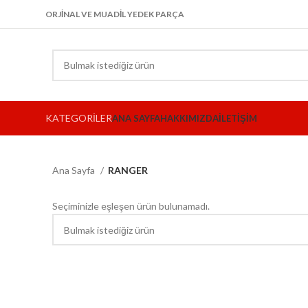
ORJİNAL VE MUADİL YEDEK PARÇA
KATEGORİLER
ANA SAYFA
HAKKIMIZDA
İLETIŞIM
Ana Sayfa
RANGER
Seçiminizle eşleşen ürün bulunamadı.