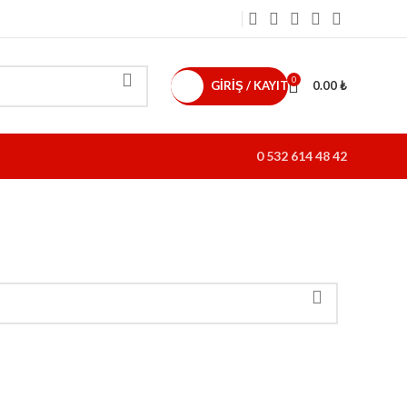
0
GIRIŞ / KAYIT
0.00
₺
0 532 614 48 42