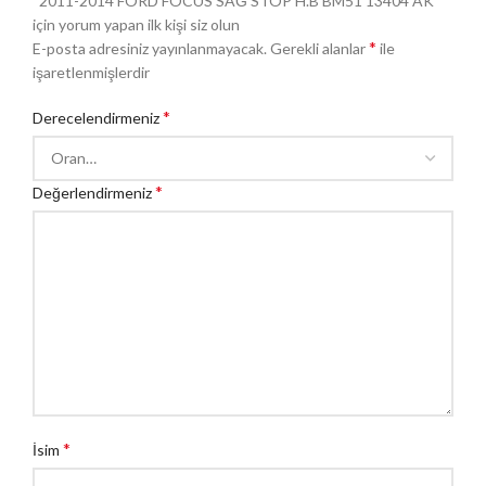
“2011-2014 FORD FOCUS SAĞ STOP H.B BM51 13404 AK”
için yorum yapan ilk kişi siz olun
*
E-posta adresiniz yayınlanmayacak.
Gerekli alanlar
ile
işaretlenmişlerdir
*
Derecelendirmeniz
*
Değerlendirmeniz
*
İsim