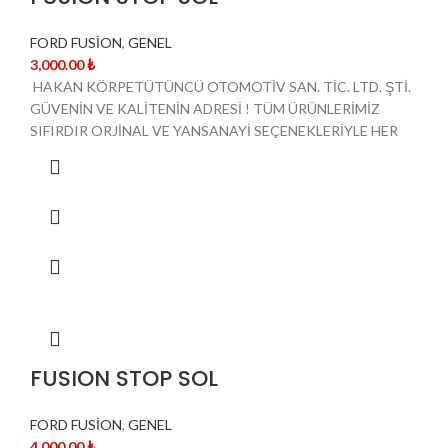
FORD FUSİON
,
GENEL
3,000.00
₺
HAKAN KÖRPETÜTÜNCÜ OTOMOTİV SAN. TİC. LTD. ŞTİ.
GÜVENİN VE KALİTENİN ADRESİ ! TÜM ÜRÜNLERİMİZ
SIFIRDIR ORJİNAL VE YANSANAYİ SEÇENEKLERİYLE HER
FUSION STOP SOL
FORD FUSİON
,
GENEL
4,000.00
₺